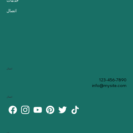
خدمات
اتصال
اتصال
123-456-7890
info@mysite.com
اتصال
موقع