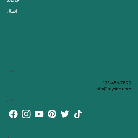
خدمات
اتصال
اتصال
123-456-7890
info@mysite.com
اتصال
موقع