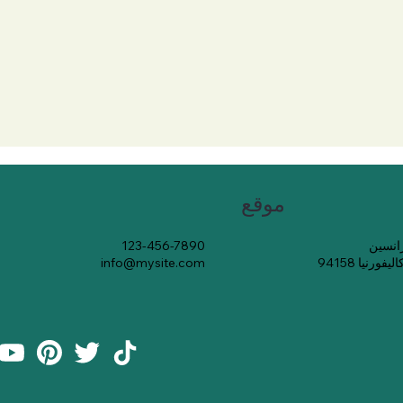
موقع
123-456-7890
رنيا 94158
info@mysite.com