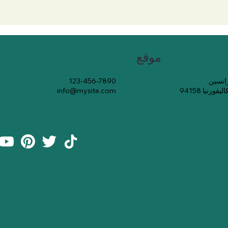
موقع
123-456-7890
رنيا 94158
info@mysite.com