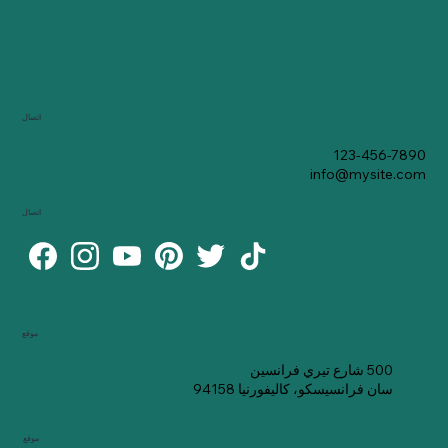
اتصال
123-456-7890
info@mysite.com
اتصال
موقع
500 شارع تيري فرانسين
سان فرانسيسكو، كاليفورنيا 94158
موقع