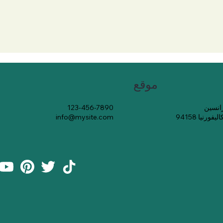
موقع
123-456-7890
رنيا 94158
info@mysite.com