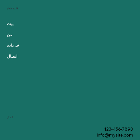
قائمة طعام
بيت
عن
خدمات
اتصال
اتصال
123-456-7890
info@mysite.com