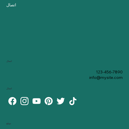
اتصال
اتصال
123-456-7890
info@mysite.com
اتصال
موقع