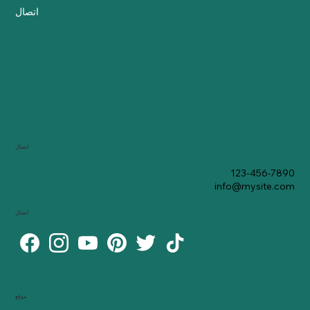
اتصال
اتصال
123-456-7890
info@mysite.com
اتصال
موقع