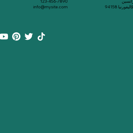
123-456-7890
رنيا 94158
info@mysite.com