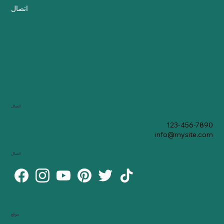
اتصال
اتصال
123-456-7890
info@mysite.com
اتصال
موقع