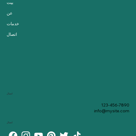
بيت
عن
خدمات
اتصال
اتصال
123-456-7890
info@mysite.com
اتصال