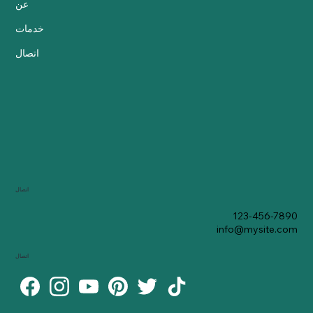
عن
خدمات
اتصال
اتصال
123-456-7890
info@mysite.com
اتصال