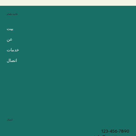
قائمة طعام
بيت
عن
خدمات
اتصال
اتصال
123-456-7890