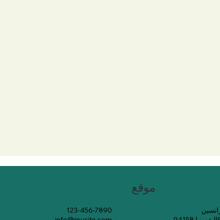
موقع
123-456-7890
رنيا 94158
info@mysite.com