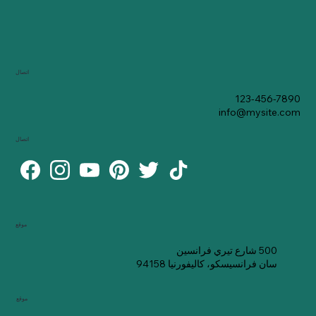
اتصال
123-456-7890
info@mysite.com
اتصال
موقع
500 شارع تيري فرانسين
سان فرانسيسكو، كاليفورنيا 94158
موقع