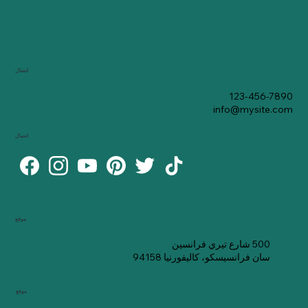
اتصال
123-456-7890
info@mysite.com
اتصال
موقع
500 شارع تيري فرانسين
سان فرانسيسكو، كاليفورنيا 94158
موقع