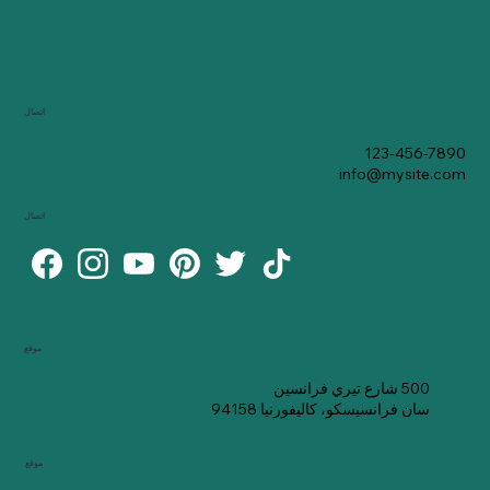
اتصال
123-456-7890
info@mysite.com
اتصال
موقع
500 شارع تيري فرانسين
سان فرانسيسكو، كاليفورنيا 94158
موقع