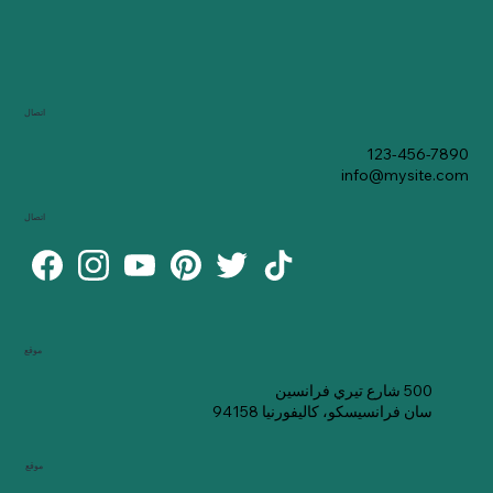
اتصال
123-456-7890
info@mysite.com
اتصال
موقع
500 شارع تيري فرانسين
سان فرانسيسكو، كاليفورنيا 94158
موقع