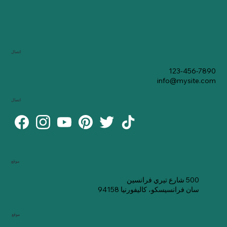
اتصال
123-456-7890
info@mysite.com
اتصال
موقع
500 شارع تيري فرانسين
سان فرانسيسكو، كاليفورنيا 94158
موقع