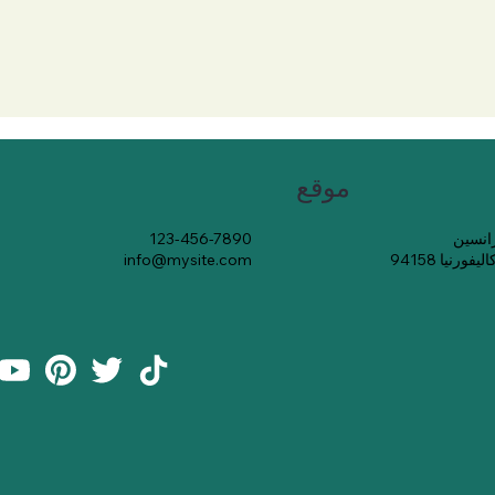
موقع
123-456-7890
رنيا 94158
info@mysite.com