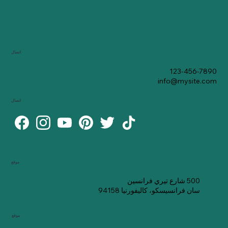
اتصال
123-456-7890
info@mysite.com
اتصال
موقع
500 شارع تيري فرانسين
سان فرانسيسكو، كاليفورنيا 94158
موقع