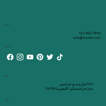
اتصال
123-456-7890
info@mysite.com
اتصال
موقع
500 شارع تيري فرانسين
سان فرانسيسكو، كاليفورنيا 94158
موقع