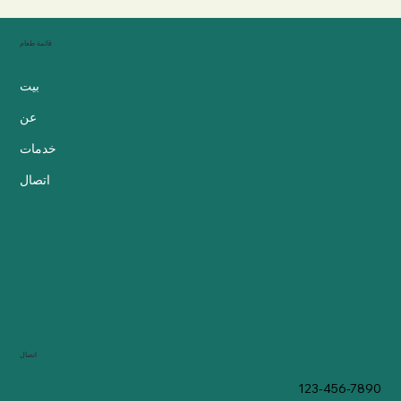
قائمة طعام
بيت
عن
خدمات
اتصال
اتصال
123-456-7890