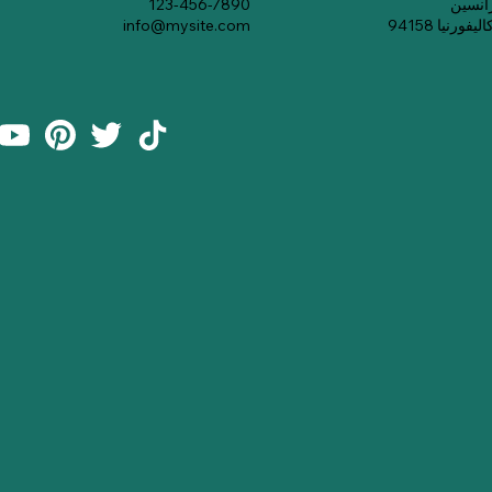
123-456-7890
رنيا 94158
info@mysite.com