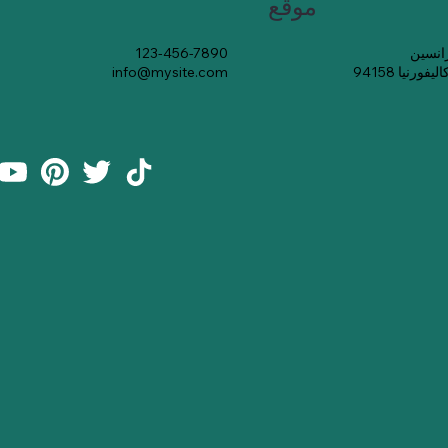
موقع
123-456-7890
رنيا 94158
info@mysite.com