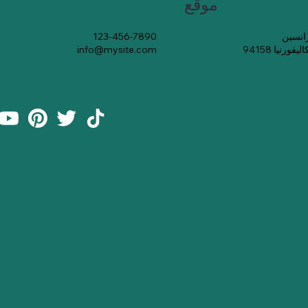
موقع
123-456-7890
رنيا 94158
info@mysite.com