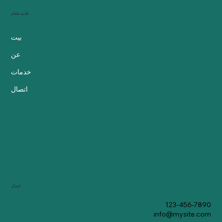
قائمة طعام
بيت
عن
خدمات
اتصال
اتصال
123-456-7890
info@mysite.com