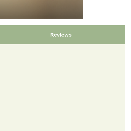
Reviews