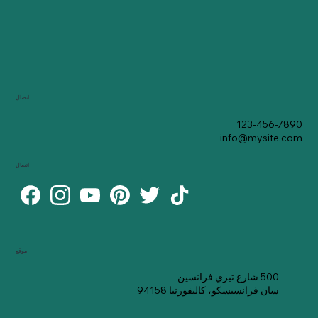
اتصال
123-456-7890
info@mysite.com
اتصال
موقع
500 شارع تيري فرانسين
سان فرانسيسكو، كاليفورنيا 94158