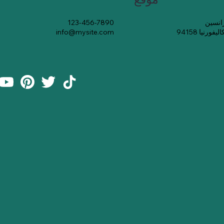
123-456-7890
رنيا 94158
info@mysite.com