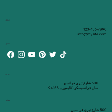
اتصال
123-456-7890
info@mysite.com
اتصال
موقع
500 شارع تيري فرانسين
سان فرانسيسكو، كاليفورنيا 94158
موقع
500 شارع تيري فرانسين