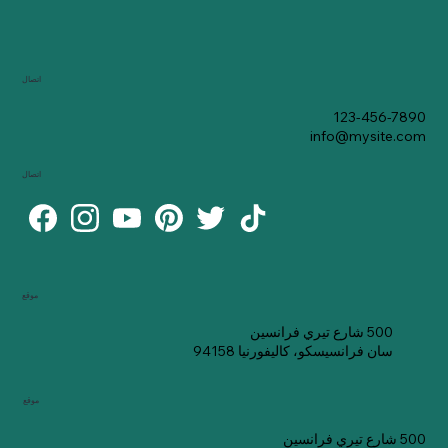
اتصال
123-456-7890
info@mysite.com
اتصال
موقع
500 شارع تيري فرانسين
سان فرانسيسكو، كاليفورنيا 94158
موقع
500 شارع تيري فرانسين