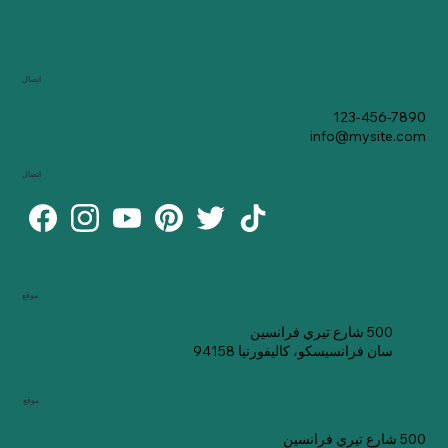
اتصال
123-456-7890
info@mysite.com
اتصال
موقع
500 شارع تيري فرانسين
سان فرانسيسكو، كاليفورنيا 94158
موقع
500 شارع تيري فرانسين